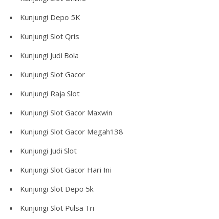
Kunjungi
Depo 5K
Kunjungi
Slot Qris
Kunjungi
Judi Bola
Kunjungi
Slot Gacor
Kunjungi
Raja Slot
Kunjungi
Slot Gacor Maxwin
Kunjungi
Slot Gacor Megah138
Kunjungi
Judi Slot
Kunjungi
Slot Gacor Hari Ini
Kunjungi
Slot Depo 5k
Kunjungi
Slot Pulsa Tri