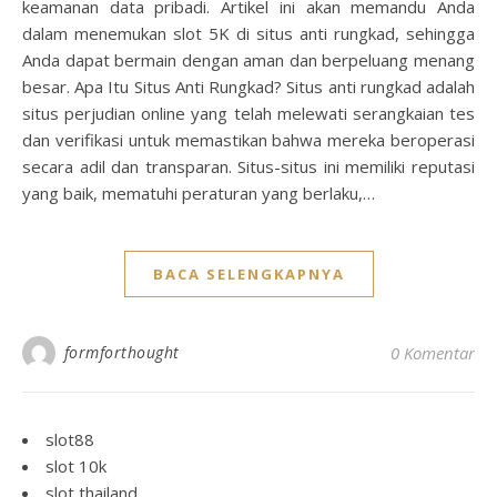
keamanan data pribadi. Artikel ini akan memandu Anda
dalam menemukan slot 5K di situs anti rungkad, sehingga
Anda dapat bermain dengan aman dan berpeluang menang
besar. Apa Itu Situs Anti Rungkad? Situs anti rungkad adalah
situs perjudian online yang telah melewati serangkaian tes
dan verifikasi untuk memastikan bahwa mereka beroperasi
secara adil dan transparan. Situs-situs ini memiliki reputasi
yang baik, mematuhi peraturan yang berlaku,…
BACA SELENGKAPNYA
formforthought
0 Komentar
slot88
slot 10k
slot thailand