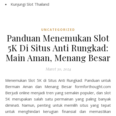
Kunjungi
Slot Thailand
UNCATEGORIZED
Panduan Menemukan Slot
5K Di Situs Anti Rungkad:
Main Aman, Menang Besar
Maret 30, 2024
Menemukan Slot 5K di Situs Anti Rungkad: Panduan untuk
Bermain Aman dan Menang Besar formforthought.com
Berjudi online menjadi tren yang semakin populer, dan slot
5K merupakan salah satu permainan yang paling banyak
diminati. Namun, penting untuk memilih situs yang tepat
untuk menghindari kerugian finansial dan memastikan