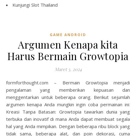
Kunjungi
Slot Thailand
GAME ANDROID
Argumen Kenapa kita
Harus Bermain Growtopia
Maret 3, 2024
formforthought.com – Bermain Growtopia menjadi
pengalaman yang memberikan kepuasan dan
menggentarkan untuk beberapa orang. Berikut sejumlah
argumen kenapa Anda mungkin ingin coba permainan ini:
Kreasi Tanpa Batasan: Growtopia tawarkan dunia yang
terbuka dan inovatif di mana Anda dapat membuat segala
hal yang Anda mimpikan. Dengan beberapa ribu block yang
tidak sama, beberapa alat, dan poin dekorasi, cuma