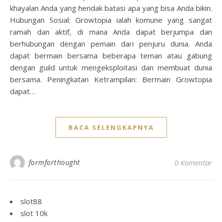
khayalan Anda yang hendak batasi apa yang bisa Anda bikin.
Hubungan Sosial: Growtopia ialah komune yang sangat
ramah dan aktif, di mana Anda dapat berjumpa dan
berhubungan dengan pemain dari penjuru dunia. Anda
dapat bermain bersama beberapa teman atau gabung
dengan guild untuk mengeksploitasi dan membuat dunia
bersama. Peningkatan Ketrampilan: Bermain Growtopia
dapat…
BACA SELENGKAPNYA
formforthought
0 Komentar
slot88
slot 10k