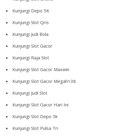
Kunjungi
Depo 5K
Kunjungi
Slot Qris
Kunjungi
Judi Bola
Kunjungi
Slot Gacor
Kunjungi
Raja Slot
Kunjungi
Slot Gacor Maxwin
Kunjungi
Slot Gacor Megah138
Kunjungi
Judi Slot
Kunjungi
Slot Gacor Hari Ini
Kunjungi
Slot Depo 5k
Kunjungi
Slot Pulsa Tri