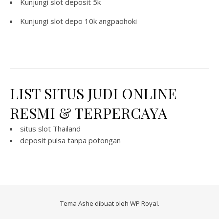
Kunjungi
slot deposit 5k
Kunjungi
slot depo 10k angpaohoki
LIST SITUS JUDI ONLINE
RESMI & TERPERCAYA
situs slot Thailand
deposit pulsa tanpa potongan
Tema Ashe dibuat oleh
WP Royal
.