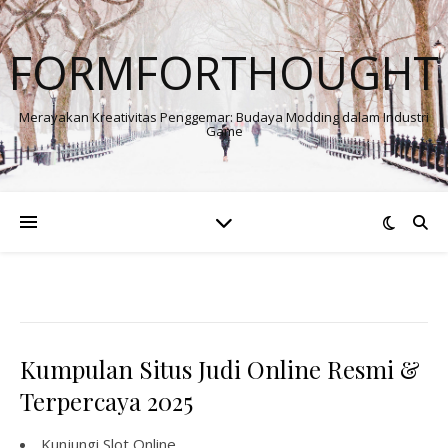
FORMFORTHOUGHT
Merayakan Kreativitas Penggemar: Budaya Modding dalam Industri
Game
Kumpulan Situs Judi Online Resmi &
Terpercaya 2025
Kunjungi
Slot Online