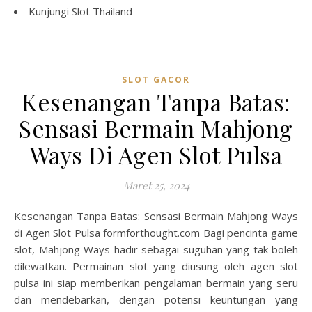
Kunjungi
Slot Thailand
SLOT GACOR
Kesenangan Tanpa Batas:
Sensasi Bermain Mahjong
Ways Di Agen Slot Pulsa
Maret 25, 2024
Kesenangan Tanpa Batas: Sensasi Bermain Mahjong Ways
di Agen Slot Pulsa formforthought.com Bagi pencinta game
slot, Mahjong Ways hadir sebagai suguhan yang tak boleh
dilewatkan. Permainan slot yang diusung oleh agen slot
pulsa ini siap memberikan pengalaman bermain yang seru
dan mendebarkan, dengan potensi keuntungan yang