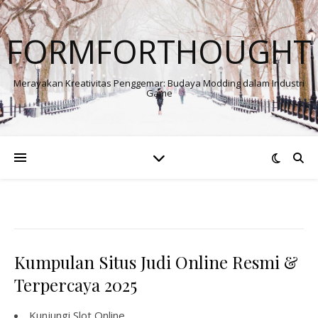
FORMFORTHOUGHT
Merayakan Kreativitas Penggemar: Budaya Modding dalam Industri
Game
Kumpulan Situs Judi Online Resmi &
Terpercaya 2025
Kunjungi
Slot Online