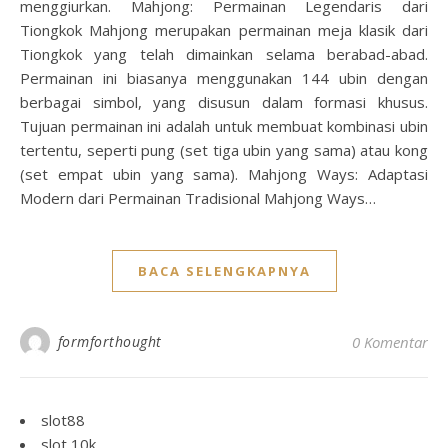
menggiurkan. Mahjong: Permainan Legendaris dari
Tiongkok Mahjong merupakan permainan meja klasik dari
Tiongkok yang telah dimainkan selama berabad-abad.
Permainan ini biasanya menggunakan 144 ubin dengan
berbagai simbol, yang disusun dalam formasi khusus.
Tujuan permainan ini adalah untuk membuat kombinasi ubin
tertentu, seperti pung (set tiga ubin yang sama) atau kong
(set empat ubin yang sama). Mahjong Ways: Adaptasi
Modern dari Permainan Tradisional Mahjong Ways…
BACA SELENGKAPNYA
formforthought
0 Komentar
slot88
slot 10k