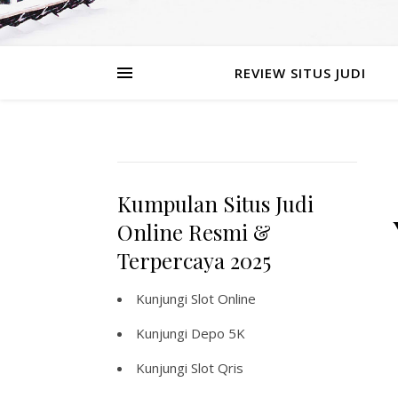
REVIEW SITUS JUDI
Kumpulan Situs Judi
Online Resmi &
Terpercaya 2025
Kunjungi
Slot Online
Kunjungi
Depo 5K
Kunjungi
Slot Qris