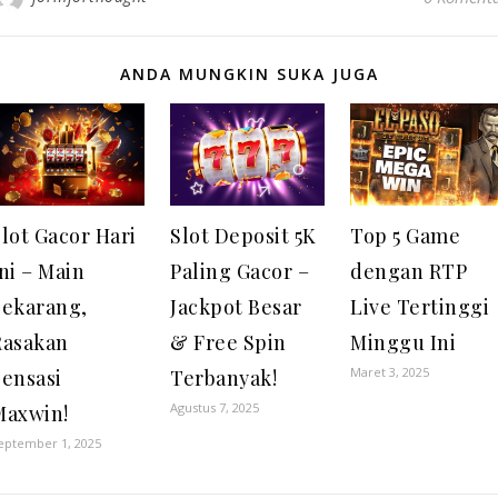
ANDA MUNGKIN SUKA JUGA
lot Gacor Hari
Slot Deposit 5K
Top 5 Game
ni – Main
Paling Gacor –
dengan RTP
Sekarang,
Jackpot Besar
Live Tertinggi
Rasakan
& Free Spin
Minggu Ini
Maret 3, 2025
Sensasi
Terbanyak!
Agustus 7, 2025
Maxwin!
eptember 1, 2025