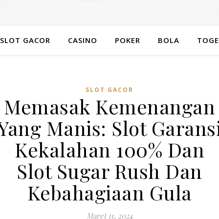
SLOT GACOR
CASINO
POKER
BOLA
TOGE
SLOT GACOR
Memasak Kemenangan
Yang Manis: Slot Garans
Kekalahan 100% Dan
Slot Sugar Rush Dan
Kebahagiaan Gula
Maret 11, 2024