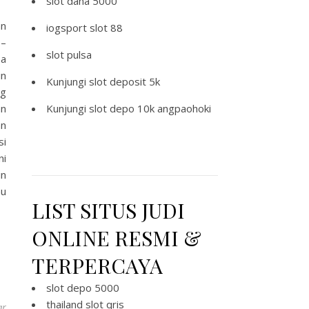
slot dana 5000
an
iogsport slot 88
 –
slot pulsa
sa
in
Kunjungi
slot deposit 5k
ng
an
Kunjungi
slot depo 10k angpaohoki
an
si
ni
in
mu
LIST SITUS JUDI
ONLINE RESMI &
TERPERCAYA
slot depo 5000
thailand slot qris
ar