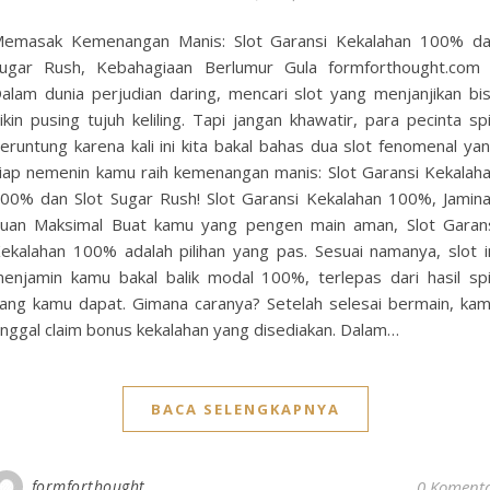
emasak Kemenangan Manis: Slot Garansi Kekalahan 100% d
ugar Rush, Kebahagiaan Berlumur Gula formforthought.com
alam dunia perjudian daring, mencari slot yang menjanjikan bi
ikin pusing tujuh keliling. Tapi jangan khawatir, para pecinta sp
eruntung karena kali ini kita bakal bahas dua slot fenomenal ya
iap nemenin kamu raih kemenangan manis: Slot Garansi Kekalah
00% dan Slot Sugar Rush! Slot Garansi Kekalahan 100%, Jamin
uan Maksimal Buat kamu yang pengen main aman, Slot Garan
ekalahan 100% adalah pilihan yang pas. Sesuai namanya, slot i
enjamin kamu bakal balik modal 100%, terlepas dari hasil sp
ang kamu dapat. Gimana caranya? Setelah selesai bermain, ka
inggal claim bonus kekalahan yang disediakan. Dalam…
BACA SELENGKAPNYA
formforthought
0 Koment