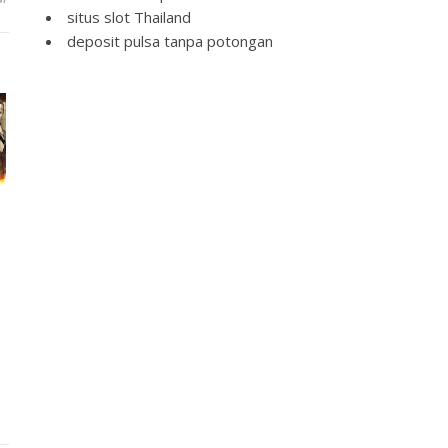
situs slot Thailand
deposit pulsa tanpa potongan