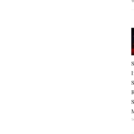
S
I
S