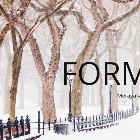
FOR
Merayaka