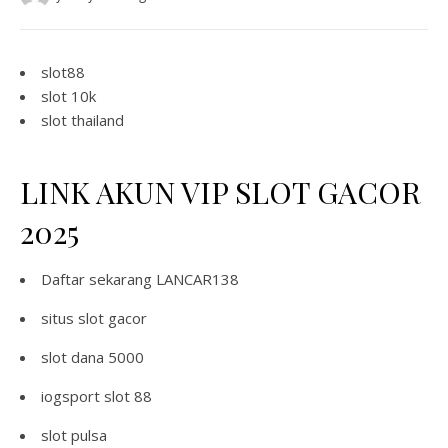
slot88
slot 10k
slot thailand
LINK AKUN VIP SLOT GACOR
2025
Daftar sekarang
LANCAR138
situs slot gacor
slot dana 5000
iogsport slot 88
slot pulsa