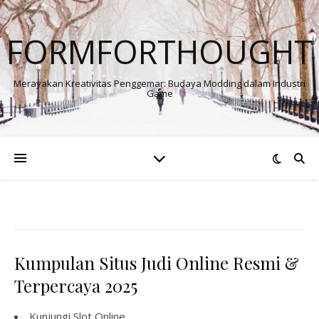
FORMFORTHOUGHT
Merayakan Kreativitas Penggemar: Budaya Modding dalam Industri
Game
Kumpulan Situs Judi Online Resmi &
Terpercaya 2025
Kunjungi
Slot Online