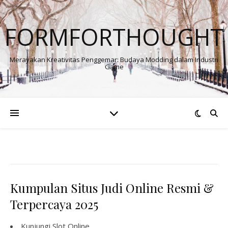
FORMFORTHOUGHT
Merayakan Kreativitas Penggemar: Budaya Modding dalam Industri
Game
Kumpulan Situs Judi Online Resmi &
Terpercaya 2025
Kunjungi
Slot Online