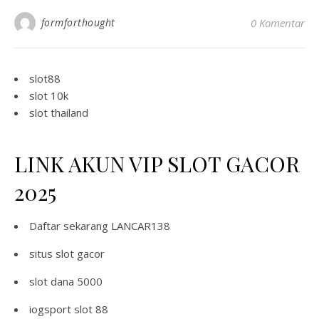
formforthought
0 Komentar
slot88
slot 10k
slot thailand
LINK AKUN VIP SLOT GACOR
2025
Daftar sekarang
LANCAR138
situs slot gacor
slot dana 5000
iogsport slot 88