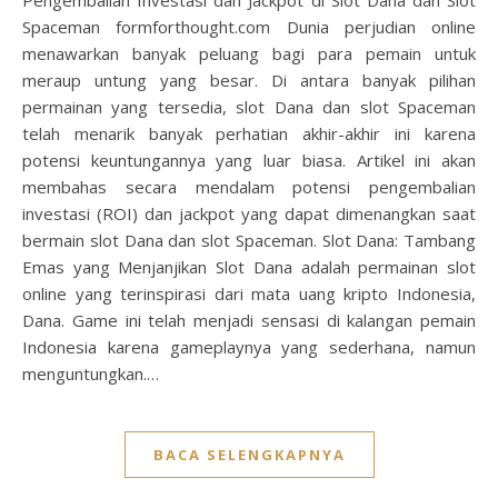
Pengembalian Investasi dan Jackpot di Slot Dana dan Slot
Spaceman formforthought.com Dunia perjudian online
menawarkan banyak peluang bagi para pemain untuk
meraup untung yang besar. Di antara banyak pilihan
permainan yang tersedia, slot Dana dan slot Spaceman
telah menarik banyak perhatian akhir-akhir ini karena
potensi keuntungannya yang luar biasa. Artikel ini akan
membahas secara mendalam potensi pengembalian
investasi (ROI) dan jackpot yang dapat dimenangkan saat
bermain slot Dana dan slot Spaceman. Slot Dana: Tambang
Emas yang Menjanjikan Slot Dana adalah permainan slot
online yang terinspirasi dari mata uang kripto Indonesia,
Dana. Game ini telah menjadi sensasi di kalangan pemain
Indonesia karena gameplaynya yang sederhana, namun
menguntungkan.…
BACA SELENGKAPNYA