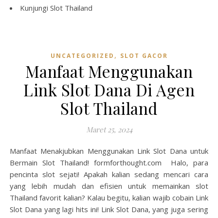
Kunjungi
Slot Thailand
,
UNCATEGORIZED
SLOT GACOR
Manfaat Menggunakan
Link Slot Dana Di Agen
Slot Thailand
Maret 25, 2024
Manfaat Menakjubkan Menggunakan Link Slot Dana untuk
Bermain Slot Thailand! formforthought.com Halo, para
pencinta slot sejati! Apakah kalian sedang mencari cara
yang lebih mudah dan efisien untuk memainkan slot
Thailand favorit kalian? Kalau begitu, kalian wajib cobain Link
Slot Dana yang lagi hits ini! Link Slot Dana, yang juga sering