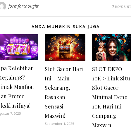
formforthought
0 Koment
ANDA MUNGKIN SUKA JUGA
Apa Kelebihan
Slot Gacor Hari
SLOT DEPO
Megah138?
Ini – Main
10K > Link Situ
Simak Manfaat
Sekarang,
Slot Gacor
dan Promo
Rasakan
Minimal Depo
ksklusifnya!
Sensasi
10K Hari Ini
gustus 7, 2025
Maxwin!
Gampang
September 1, 2025
Maxwin