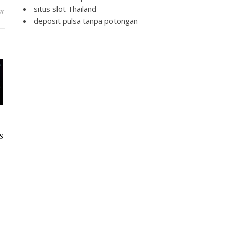
situs slot Thailand
ar
deposit pulsa tanpa potongan
s