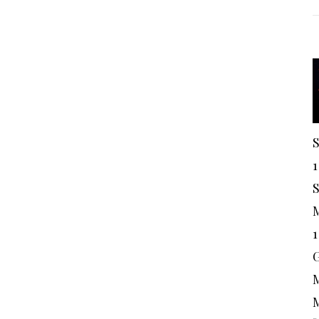
1
S
1