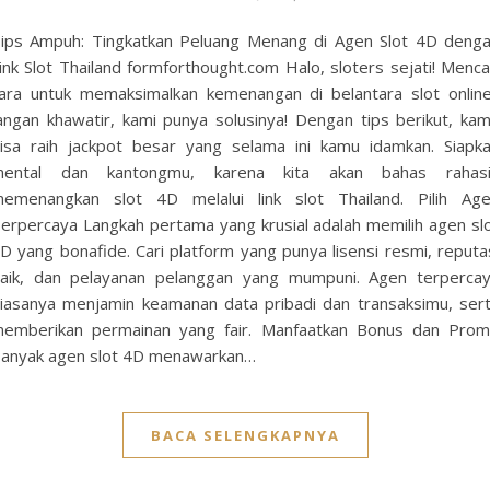
ips Ampuh: Tingkatkan Peluang Menang di Agen Slot 4D deng
ink Slot Thailand formforthought.com Halo, sloters sejati! Menca
ara untuk memaksimalkan kemenangan di belantara slot onlin
angan khawatir, kami punya solusinya! Dengan tips berikut, ka
isa raih jackpot besar yang selama ini kamu idamkan. Siapk
ental dan kantongmu, karena kita akan bahas rahas
emenangkan slot 4D melalui link slot Thailand. Pilih Ag
erpercaya Langkah pertama yang krusial adalah memilih agen sl
D yang bonafide. Cari platform yang punya lisensi resmi, reputa
aik, dan pelayanan pelanggan yang mumpuni. Agen terperca
iasanya menjamin keamanan data pribadi dan transaksimu, ser
emberikan permainan yang fair. Manfaatkan Bonus dan Pro
anyak agen slot 4D menawarkan…
BACA SELENGKAPNYA