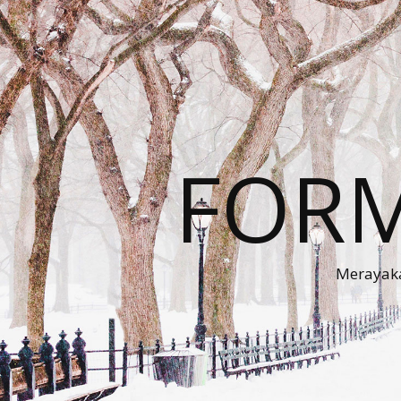
FOR
Merayaka