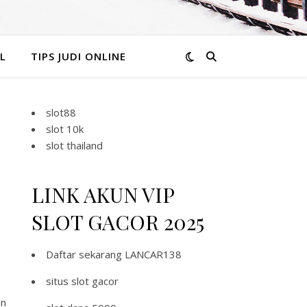
L
TIPS JUDI ONLINE
slot88
slot 10k
slot thailand
LINK AKUN VIP
SLOT GACOR 2025
Daftar sekarang
LANCAR138
situs slot gacor
en