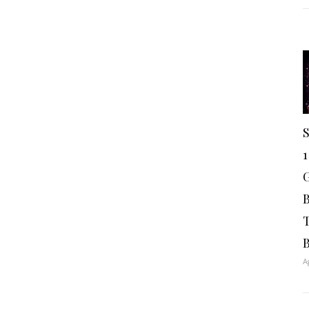
S
G
A