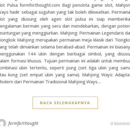
lot Pulsa formforthought.com Bagi pencinta game slot, Mahjo
ays hadir sebagai suguhan yang tak boleh dilewatkan. Permain
lot yang diusung oleh agen slot pulsa ini siap memberik
engalaman bermain yang seru dan mendebarkan, dengan poten
euntungan yang menggiurkan. Mahjong: Permainan Legendaris da
iongkok Mahjong merupakan permainan meja klasik dari Tiongk
ang telah dimainkan selama berabad-abad. Permainan ini biasan
enggunakan 144 ubin dengan berbagai simbol, yang disus
alam formasi khusus. Tujuan permainan ini adalah untuk membu
ombinasi ubin tertentu, seperti pung (set tiga ubin yang sam
tau kong (set empat ubin yang sama). Mahjong Ways: Adapta
odern dari Permainan Tradisional Mahjong Ways…
BACA SELENGKAPNYA
formforthought
0 Koment