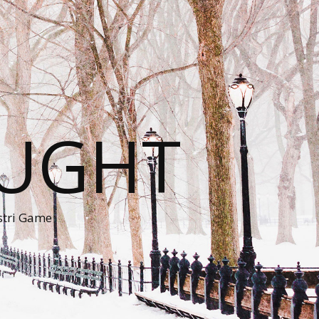
UGHT
stri Game