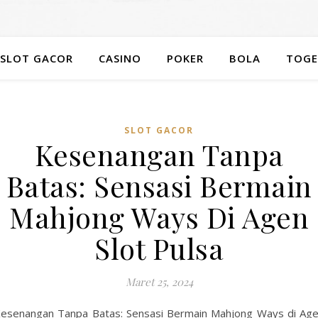
SLOT GACOR
CASINO
POKER
BOLA
TOGE
SLOT GACOR
Kesenangan Tanpa
Batas: Sensasi Bermain
Mahjong Ways Di Agen
Slot Pulsa
Maret 25, 2024
esenangan Tanpa Batas: Sensasi Bermain Mahjong Ways di Ag