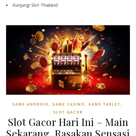
Kunjungi
Slot Thailand
,
,
,
GAME ANDROID
GAME CASINO
GAME TABLET
SLOT GACOR
Slot Gacor Hari Ini – Main
Sekarang, Rasakan Sensasi