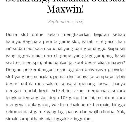
Maxwin!
September 1, 2025
Dunia slot online selalu menghadirkan kejutan setiap
harinya. Bagi para pecinta game slot, istilah “slot gacor hari
ini” sudah jadi salah satu hal yang paling ditunggu. Siapa sih
yang nggak mau main di game yang lagi gampang kasih
scatter, free spin, atau bahkan jackpot besar alias maxwin?
Dengan perkembangan teknologi dan banyaknya provider
slot yang bermunculan, pemain kini punya kesempatan lebih
besar untuk merasakan sensasi menang besar hanya
dengan modal kecil. Artikel ini akan membahas secara
lengkap tentang slot depo 10k gacor hari ini, mulai dari cara
mengenali pola gacor, waktu terbaik untuk bermain, hingga
rekomendasi game yang lagi panas dan wajib dicoba. Yuk,
simak sampai habis biar nggak ketinggalan…