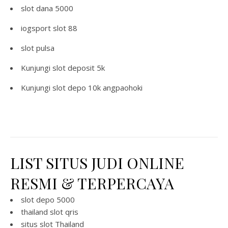
slot dana 5000
iogsport slot 88
slot pulsa
Kunjungi
slot deposit 5k
Kunjungi
slot depo 10k angpaohoki
LIST SITUS JUDI ONLINE
RESMI & TERPERCAYA
slot depo 5000
thailand slot qris
situs slot Thailand