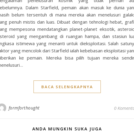
pengalaman penelusuran kosmik yang tidak pernah ad
ebelumnya. Dalam Starfield, pemain akan masuk ke dunia ya
asih belum tersentuh di mana mereka akan menelusuri galak
ang penuh mistis dan luas. Dibuat dengan tehnologi hebat, graf
ang mempesona mendatangkan planet-planet eksotik, asteroi
steroid yang mengambang di ruangan hampa, dan stasiun lu
ngkasa istimewa yang menanti untuk dieksploitasi. Salah satun
aktor yang mencolok dari Starfield ialah kebebasan eksploitasi ya
iberikan ke pemain. Mereka bisa pilih tujuan mereka sendir
enelusuri…
BACA SELENGKAPNYA
formforthought
0 Koment
ANDA MUNGKIN SUKA JUGA