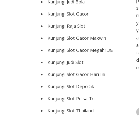
Kunjungi
Judi Bola
s
Kunjungi
Slot Gacor
m
y
Kunjungi
Raja Slot
y
a
Kunjungi
Slot Gacor Maxwin
a
Kunjungi
Slot Gacor Megah138
f
d
Kunjungi
Judi Slot
m
Kunjungi
Slot Gacor Hari Ini
Kunjungi
Slot Depo 5k
Kunjungi
Slot Pulsa Tri
Kunjungi
Slot Thailand