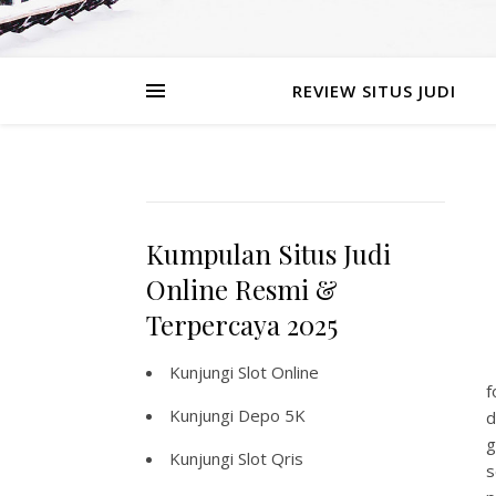
REVIEW SITUS JUDI
Kumpulan Situs Judi
Online Resmi &
Terpercaya 2025
Kunjungi
Slot Online
f
Kunjungi
Depo 5K
d
g
Kunjungi
Slot Qris
s