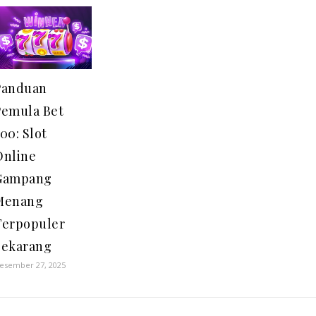
Panduan
Pemula Bet
00: Slot
Online
Gampang
Menang
Terpopuler
Sekarang
esember 27, 2025