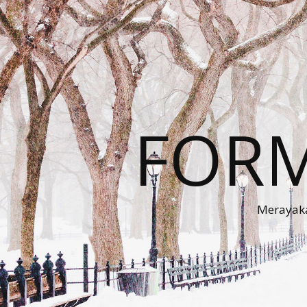
FOR
Merayaka