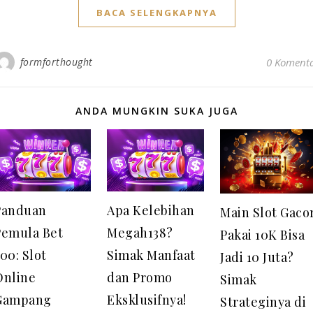
BACA SELENGKAPNYA
formforthought
0 Koment
ANDA MUNGKIN SUKA JUGA
Panduan
Apa Kelebihan
Main Slot Gaco
Pemula Bet
Megah138?
Pakai 10K Bisa
00: Slot
Simak Manfaat
Jadi 10 Juta?
Online
dan Promo
Simak
Gampang
Eksklusifnya!
Strateginya di