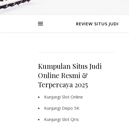
REVIEW SITUS JUDI
Kumpulan Situs Judi
Online Resmi &
Terpercaya 2025
Kunjungi
Slot Online
Kunjungi
Depo 5K
Kunjungi
Slot Qris