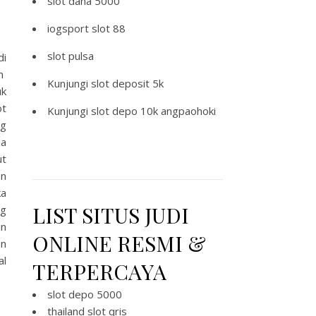
slot dana 5000
iogsport slot 88
slot pulsa
di
om
Kunjungi
slot deposit 5k
uk
ot
Kunjungi
slot depo 10k angpaohoki
ng
sa
ut
n
ka
LIST SITUS JUDI
ng
in
ONLINE RESMI &
an
al
TERPERCAYA
slot depo 5000
thailand slot qris