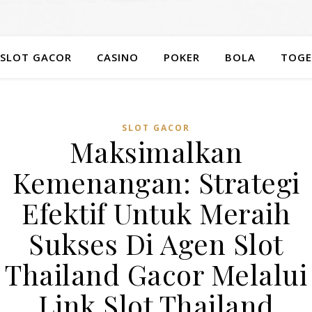
SLOT GACOR
CASINO
POKER
BOLA
TOGE
SLOT GACOR
Maksimalkan
Kemenangan: Strategi
Efektif Untuk Meraih
Sukses Di Agen Slot
Thailand Gacor Melalui
Link Slot Thailand