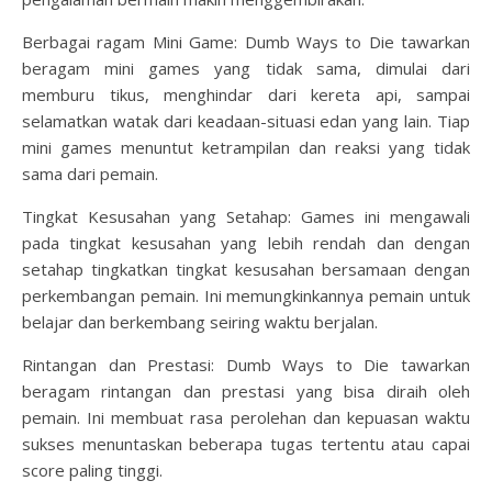
Berbagai ragam Mini Game: Dumb Ways to Die tawarkan
beragam mini games yang tidak sama, dimulai dari
memburu tikus, menghindar dari kereta api, sampai
selamatkan watak dari keadaan-situasi edan yang lain. Tiap
mini games menuntut ketrampilan dan reaksi yang tidak
sama dari pemain.
Tingkat Kesusahan yang Setahap: Games ini mengawali
pada tingkat kesusahan yang lebih rendah dan dengan
setahap tingkatkan tingkat kesusahan bersamaan dengan
perkembangan pemain. Ini memungkinkannya pemain untuk
belajar dan berkembang seiring waktu berjalan.
Rintangan dan Prestasi: Dumb Ways to Die tawarkan
beragam rintangan dan prestasi yang bisa diraih oleh
pemain. Ini membuat rasa perolehan dan kepuasan waktu
sukses menuntaskan beberapa tugas tertentu atau capai
score paling tinggi.