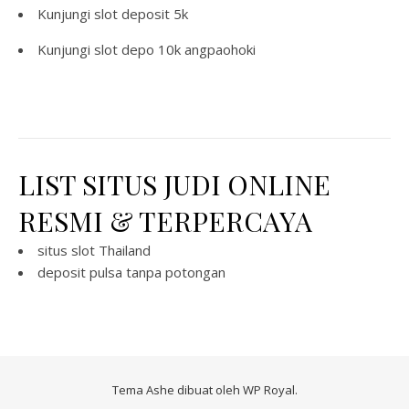
Kunjungi
slot deposit 5k
Kunjungi
slot depo 10k angpaohoki
LIST SITUS JUDI ONLINE
RESMI & TERPERCAYA
situs slot Thailand
deposit pulsa tanpa potongan
Tema Ashe dibuat oleh
WP Royal
.