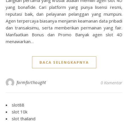
Langkah pertama yang krusial adalah memilih agen slot 4D
yang bonafide. Cari platform yang punya lisensi resmi,
reputasi baik, dan pelayanan pelanggan yang mumpuni.
Agen terpercaya biasanya menjamin keamanan data pribadi
dan transaksimu, serta memberikan permainan yang fair.
Manfaatkan Bonus dan Promo Banyak agen slot 4D
menawarkan…
BACA SELENGKAPNYA
formforthought
0 Komentar
slot88
slot 10k
slot thailand