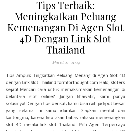
Tips Terbaik:
Meningkatkan Peluang
Kemenangan Di Agen Slot
4D Dengan Link Slot
Thailand
Maret 21, 2024
Tips Ampuh: Tingkatkan Peluang Menang di Agen Slot 4D
dengan Link Slot Thailand formforthought.com Halo, sloters
sejati! Mencari cara untuk memaksimalkan kemenangan di
belantara slot online? Jangan khawatir, kami punya
solusinya! Dengan tips berikut, kamu bisa raih jackpot besar
yang selama ini kamu idamkan. Siapkan mental dan
kantongmu, karena kita akan bahas rahasia memenangkan
slot 4D melalui link slot Thailand. Pilih Agen Terpercaya