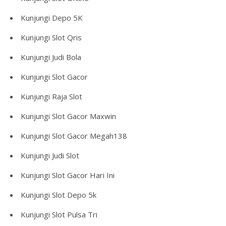
Kunjungi
Depo 5K
Kunjungi
Slot Qris
Kunjungi
Judi Bola
Kunjungi
Slot Gacor
Kunjungi
Raja Slot
Kunjungi
Slot Gacor Maxwin
Kunjungi
Slot Gacor Megah138
Kunjungi
Judi Slot
Kunjungi
Slot Gacor Hari Ini
Kunjungi
Slot Depo 5k
Kunjungi
Slot Pulsa Tri