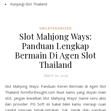
Kunjungi
Slot Thailand
UNCATEGORIZED
Slot Mahjong Ways:
Panduan Lengkap
Bermain Di Agen Slot
Thailand
Maret 30, 2024
Slot Mahjong Ways: Panduan Keren Bermain di Agen Slot
Thailand formforthought.com Buat kamu yang doyan main
slot, jangan lewatkan Slot Mahjong Ways! Game seru abis
dari provider PG Soft ini bakal bikin kamu meraup cuan
sambil ngerjain tebak-tebakan. Yuk, simak dulu panduan