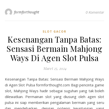
formforthought
0 Komentar
SLOT GACOR
Kesenangan Tanpa Batas:
Sensasi Bermain Mahjong
Ways Di Agen Slot Pulsa
Maret 25, 2024
Kesenangan Tanpa Batas: Sensasi Bermain Mahjong Ways
di Agen Slot Pulsa formforthought.com Bagi pencinta game
slot, Mahjong Ways hadir sebagai suguhan yang tak boleh
dilewatkan. Permainan slot yang diusung oleh agen slot
pulsa ini siap memberikan pengalaman bermain yang seru
dan mendebarkan, dengan potensi keuntungan yang