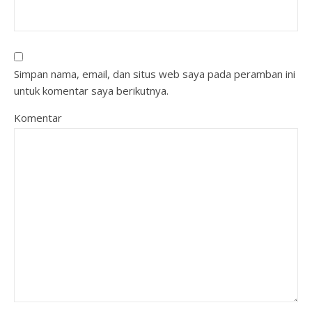
Simpan nama, email, dan situs web saya pada peramban ini
untuk komentar saya berikutnya.
Komentar