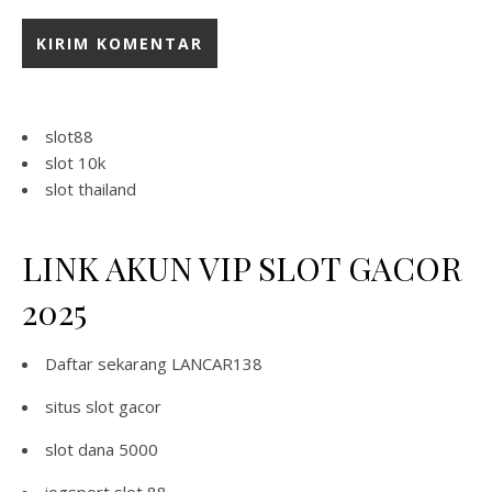
slot88
slot 10k
slot thailand
LINK AKUN VIP SLOT GACOR
2025
Daftar sekarang
LANCAR138
situs slot gacor
slot dana 5000