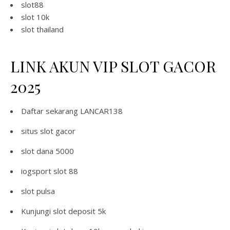
slot88
slot 10k
slot thailand
LINK AKUN VIP SLOT GACOR
2025
Daftar sekarang
LANCAR138
situs slot gacor
slot dana 5000
iogsport slot 88
slot pulsa
Kunjungi
slot deposit 5k