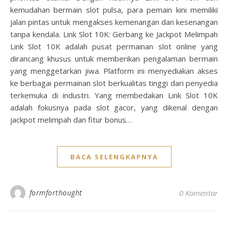
kemudahan bermain slot pulsa, para pemain kini memiliki
jalan pintas untuk mengakses kemenangan dan kesenangan
tanpa kendala. Link Slot 10K: Gerbang ke Jackpot Melimpah
Link Slot 10K adalah pusat permainan slot online yang
dirancang khusus untuk memberikan pengalaman bermain
yang menggetarkan jiwa. Platform ini menyediakan akses
ke berbagai permainan slot berkualitas tinggi dari penyedia
terkemuka di industri. Yang membedakan Link Slot 10K
adalah fokusnya pada slot gacor, yang dikenal dengan
jackpot melimpah dan fitur bonus…
BACA SELENGKAPNYA
formforthought
0 Komentar