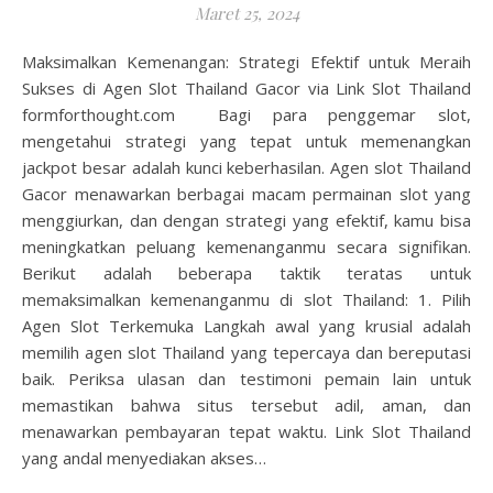
Maret 25, 2024
Maksimalkan Kemenangan: Strategi Efektif untuk Meraih
Sukses di Agen Slot Thailand Gacor via Link Slot Thailand
formforthought.com Bagi para penggemar slot,
mengetahui strategi yang tepat untuk memenangkan
jackpot besar adalah kunci keberhasilan. Agen slot Thailand
Gacor menawarkan berbagai macam permainan slot yang
menggiurkan, dan dengan strategi yang efektif, kamu bisa
meningkatkan peluang kemenanganmu secara signifikan.
Berikut adalah beberapa taktik teratas untuk
memaksimalkan kemenanganmu di slot Thailand: 1. Pilih
Agen Slot Terkemuka Langkah awal yang krusial adalah
memilih agen slot Thailand yang tepercaya dan bereputasi
baik. Periksa ulasan dan testimoni pemain lain untuk
memastikan bahwa situs tersebut adil, aman, dan
menawarkan pembayaran tepat waktu. Link Slot Thailand
yang andal menyediakan akses…