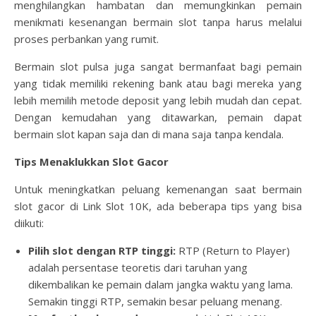
menghilangkan hambatan dan memungkinkan pemain
menikmati kesenangan bermain slot tanpa harus melalui
proses perbankan yang rumit.
Bermain slot pulsa juga sangat bermanfaat bagi pemain
yang tidak memiliki rekening bank atau bagi mereka yang
lebih memilih metode deposit yang lebih mudah dan cepat.
Dengan kemudahan yang ditawarkan, pemain dapat
bermain slot kapan saja dan di mana saja tanpa kendala.
Tips Menaklukkan Slot Gacor
Untuk meningkatkan peluang kemenangan saat bermain
slot gacor di Link Slot 10K, ada beberapa tips yang bisa
diikuti:
Pilih slot dengan RTP tinggi:
RTP (Return to Player)
adalah persentase teoretis dari taruhan yang
dikembalikan ke pemain dalam jangka waktu yang lama.
Semakin tinggi RTP, semakin besar peluang menang.