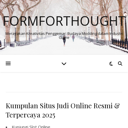
FORMFORTHOUGHT
Merayakan Kreativitas Penggemar: Budaya Modding dalam Industri
Game
Kumpulan Situs Judi Online Resmi &
Terpercaya 2025
Kunjungi
Slot Online