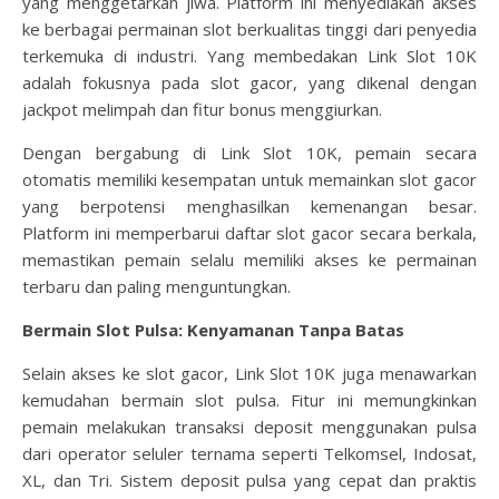
yang menggetarkan jiwa. Platform ini menyediakan akses
ke berbagai permainan slot berkualitas tinggi dari penyedia
terkemuka di industri. Yang membedakan Link Slot 10K
adalah fokusnya pada slot gacor, yang dikenal dengan
jackpot melimpah dan fitur bonus menggiurkan.
Dengan bergabung di Link Slot 10K, pemain secara
otomatis memiliki kesempatan untuk memainkan slot gacor
yang berpotensi menghasilkan kemenangan besar.
Platform ini memperbarui daftar slot gacor secara berkala,
memastikan pemain selalu memiliki akses ke permainan
terbaru dan paling menguntungkan.
Bermain Slot Pulsa: Kenyamanan Tanpa Batas
Selain akses ke slot gacor, Link Slot 10K juga menawarkan
kemudahan bermain slot pulsa. Fitur ini memungkinkan
pemain melakukan transaksi deposit menggunakan pulsa
dari operator seluler ternama seperti Telkomsel, Indosat,
XL, dan Tri. Sistem deposit pulsa yang cepat dan praktis