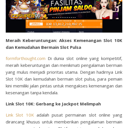
Meraih Keberuntungan: Akses Kemenangan Slot 10K
dan Kemudahan Bermain Slot Pulsa
formforthought.com
Di dunia slot online yang kompetitif,
meraih keberuntungan dan menikmati pengalaman bermain
yang mulus menjadi prioritas utama. Dengan hadirnya Link
Slot 10K dan kemudahan bermain slot pulsa, para pemain
kini memiliki jalan pintas untuk mengakses kemenangan dan
kesenangan tanpa kendala.
Link Slot 10K: Gerbang ke Jackpot Melimpah
Link Slot 10K
adalah pusat permainan slot online yang
dirancang khusus untuk memberikan pengalaman bermain