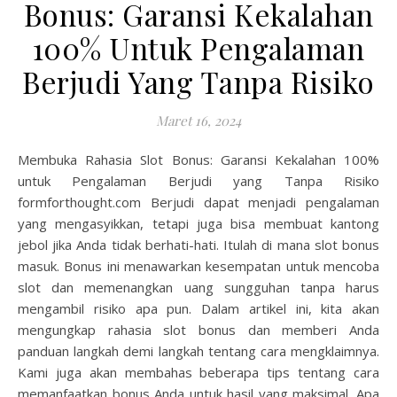
Bonus: Garansi Kekalahan
100% Untuk Pengalaman
Berjudi Yang Tanpa Risiko
Maret 16, 2024
Membuka Rahasia Slot Bonus: Garansi Kekalahan 100%
untuk Pengalaman Berjudi yang Tanpa Risiko
formforthought.com Berjudi dapat menjadi pengalaman
yang mengasyikkan, tetapi juga bisa membuat kantong
jebol jika Anda tidak berhati-hati. Itulah di mana slot bonus
masuk. Bonus ini menawarkan kesempatan untuk mencoba
slot dan memenangkan uang sungguhan tanpa harus
mengambil risiko apa pun. Dalam artikel ini, kita akan
mengungkap rahasia slot bonus dan memberi Anda
panduan langkah demi langkah tentang cara mengklaimnya.
Kami juga akan membahas beberapa tips tentang cara
memanfaatkan bonus Anda untuk hasil yang maksimal. Apa