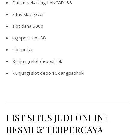
Daftar sekarang
LANCAR138
situs slot gacor
slot dana 5000
iogsport slot 88
slot pulsa
Kunjungi
slot deposit 5k
Kunjungi
slot depo 10k angpaohoki
LIST SITUS JUDI ONLINE
RESMI & TERPERCAYA