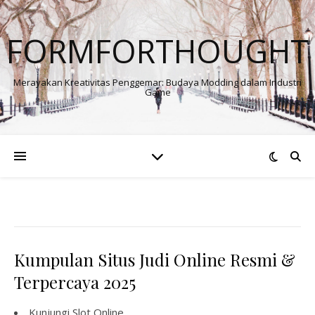
FORMFORTHOUGHT
Merayakan Kreativitas Penggemar: Budaya Modding dalam Industri
Game
Kumpulan Situs Judi Online Resmi &
Terpercaya 2025
Kunjungi
Slot Online