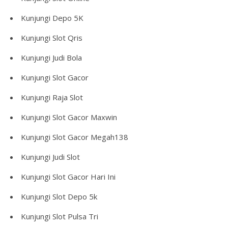
Kunjungi
Depo 5K
Kunjungi
Slot Qris
Kunjungi
Judi Bola
Kunjungi
Slot Gacor
Kunjungi
Raja Slot
Kunjungi
Slot Gacor Maxwin
Kunjungi
Slot Gacor Megah138
Kunjungi
Judi Slot
Kunjungi
Slot Gacor Hari Ini
Kunjungi
Slot Depo 5k
Kunjungi
Slot Pulsa Tri