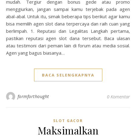
mudah. Tergiur dengan bonus gede atau promo
menggiurkan, jangan sampai kamu terjebak pada agen
abal-abal. Untuk itu, simak beberapa tips berikut agar kamu
bisa memilih agen slot dana terpercaya dan raih cuan yang
berlimpah. 1. Reputasi dan Legalitas Langkah pertama,
pastikan reputasi agen slot dana tersebut. Baca ulasan
atau testimoni dari pemain lain di forum atau media sosial.
Agen yang bagus biasanya…
BACA SELENGKAPNYA
formforthought
0 Komentar
SLOT GACOR
Maksimalkan