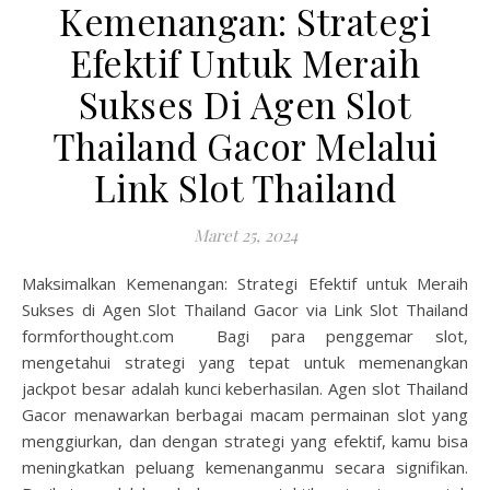
Kemenangan: Strategi
Efektif Untuk Meraih
Sukses Di Agen Slot
Thailand Gacor Melalui
Link Slot Thailand
Maret 25, 2024
Maksimalkan Kemenangan: Strategi Efektif untuk Meraih
Sukses di Agen Slot Thailand Gacor via Link Slot Thailand
formforthought.com Bagi para penggemar slot,
mengetahui strategi yang tepat untuk memenangkan
jackpot besar adalah kunci keberhasilan. Agen slot Thailand
Gacor menawarkan berbagai macam permainan slot yang
menggiurkan, dan dengan strategi yang efektif, kamu bisa
meningkatkan peluang kemenanganmu secara signifikan.