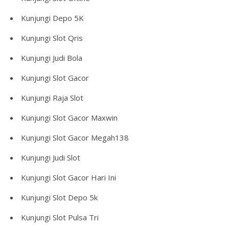
Kunjungi
Depo 5K
Kunjungi
Slot Qris
Kunjungi
Judi Bola
Kunjungi
Slot Gacor
Kunjungi
Raja Slot
Kunjungi
Slot Gacor Maxwin
Kunjungi
Slot Gacor Megah138
Kunjungi
Judi Slot
Kunjungi
Slot Gacor Hari Ini
Kunjungi
Slot Depo 5k
Kunjungi
Slot Pulsa Tri