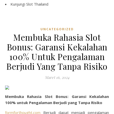
Kunjungi
Slot Thailand
UNCATEGORIZED
Membuka Rahasia Slot
Bonus: Garansi Kekalahan
100% Untuk Pengalaman
Berjudi Yang Tanpa Risiko
Maret 16, 2024
Membuka Rahasia Slot Bonus: Garansi Kekalahan
100% untuk Pengalaman Berjudi yang Tanpa Risiko
formforthought.com
Berjudi dapat menjadi pengalaman