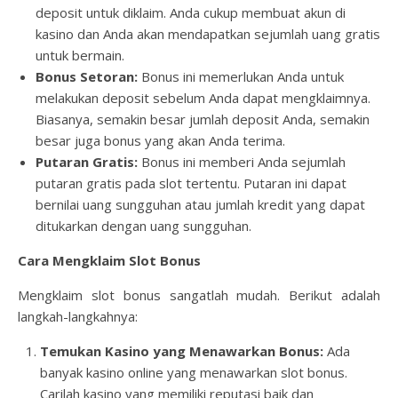
deposit untuk diklaim. Anda cukup membuat akun di
kasino dan Anda akan mendapatkan sejumlah uang gratis
untuk bermain.
Bonus Setoran:
Bonus ini memerlukan Anda untuk
melakukan deposit sebelum Anda dapat mengklaimnya.
Biasanya, semakin besar jumlah deposit Anda, semakin
besar juga bonus yang akan Anda terima.
Putaran Gratis:
Bonus ini memberi Anda sejumlah
putaran gratis pada slot tertentu. Putaran ini dapat
bernilai uang sungguhan atau jumlah kredit yang dapat
ditukarkan dengan uang sungguhan.
Cara Mengklaim Slot Bonus
Mengklaim slot bonus sangatlah mudah. Berikut adalah
langkah-langkahnya:
Temukan Kasino yang Menawarkan Bonus:
Ada
banyak kasino online yang menawarkan slot bonus.
Carilah kasino yang memiliki reputasi baik dan